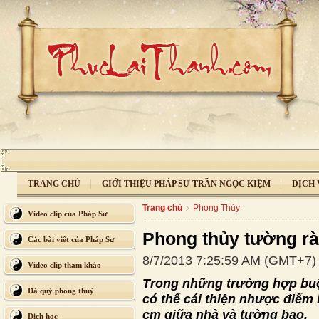
TRANG CHỦ
GIỚI THIỆU PHÁP SƯ TRẦN NGỌC KIỆM
DỊCH 
Trang chủ
Phong Thủy
Video clip của Pháp Sư
Phong thủy tường r
Các bài viết của Pháp Sư
8/7/2013 7:25:59 AM (GMT+7)
Video clip tham khảo
Trong những trường hợp buộ
Đá quý phong thuỷ
có thể cái thiện nhược điểm
cm giữa nhà và tường bao.
Dịch học