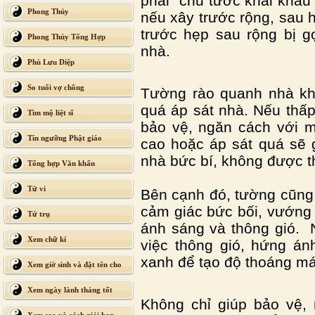
phải “chu tước khai khẩu”
Phong Thủy
nếu xây trước rộng, sau h
trước hẹp sau rộng bị gọ
Phong Thủy Tổng Hợp
nhà.
Phù Lưu Diệp
So tuổi vợ chồng
Tường rào quanh nhà kh
quá áp sát nhà. Nếu thấ
Tìm mộ liệt sĩ
bảo vệ, ngăn cách với m
Tín ngưỡng Phật giáo
cao hoặc áp sát quá sẽ 
nhà bức bí, không được t
Tổng hợp Văn khấn
Tử vi
Bên cạnh đó, tường cũng
cảm giác bức bối, vướng
Tứ trụ
ánh sáng và thông gió. N
Xem chữ kí
việc thông gió, hứng án
xanh để tạo độ thoáng má
Xem giờ sinh và đặt tên cho
con
Xem ngày lành tháng tốt
Không chỉ giúp bảo vệ, 