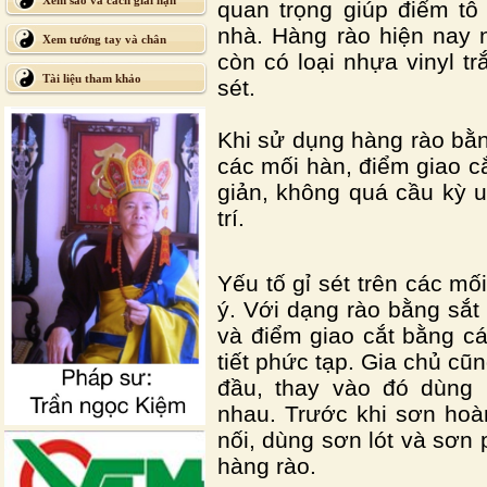
Xem sao và cách giải hạn
quan trọng giúp điểm tô
nhà. Hàng rào hiện nay n
Xem tướng tay và chân
còn có loại nhựa vinyl tr
Tài liệu tham khảo
sét.
Khi sử dụng hàng rào bằn
các mối hàn, điểm giao 
giản, không quá cầu kỳ u
trí.
Yếu tố gỉ sét trên các mối
ý. Với dạng rào bằng sắt
và điểm giao cắt bằng cá
tiết phức tạp. Gia chủ cũ
đầu, thay vào đó dùng 
nhau. Trước khi sơn hoàn
nối, dùng sơn lót và sơn
hàng rào.