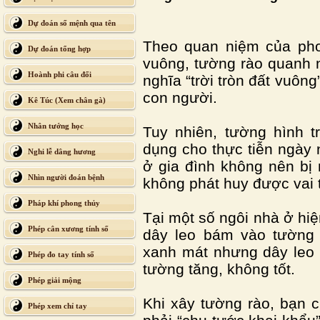
Dự đoán số mệnh qua tên
Theo quan niệm của phon
Dự đoán tổng hợp
vuông, tường rào quanh 
Hoành phi câu đối
nghĩa “trời tròn đất vuông
con người.
Kê Túc (Xem chân gà)
Nhân tướng học
Tuy nhiên, tường hình t
dụng cho thực tiễn ngày
Nghi lễ dâng hương
ở gia đình không nên bị
Nhìn người đoán bệnh
không phát huy được vai t
Pháp khí phong thủy
Tại một số ngôi nhà ở hiệ
Phép cân xương tính số
dây leo bám vào tường 
xanh mát nhưng dây leo 
Phép đo tay tính số
tường tăng, không tốt.
Phép giải mộng
Khi xây tường rào, bạn 
Phép xem chỉ tay