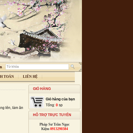
H TOÁN
LIÊN HỆ
GIỎ HÀNG
Giỏ hàng của bạn
Tổng:
0
sp
ăng lên, làm ăn
HỖ TRỢ TRỰC TUYẾN
Pháp Sư Trần Ngọc
Kiệm
0913290384