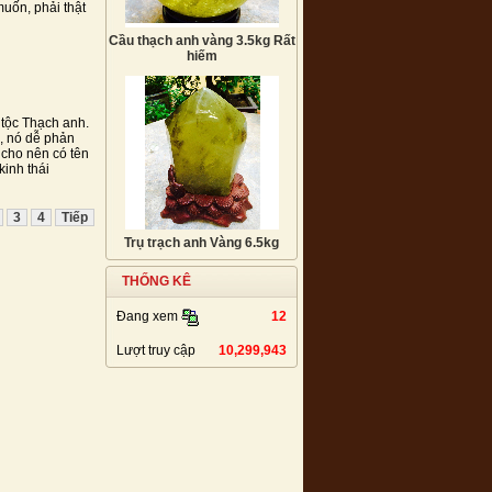
uốn, phải thật
Cầu thạch anh vàng 3.5kg Rất
hiếm
 tộc Thạch anh.
, nó dễ phản
 cho nên có tên
kinh thái
3
4
Tiếp
Trụ trạch anh Vàng 6.5kg
THỐNG KÊ
12
Đang xem
Lượt truy cập
10,299,943