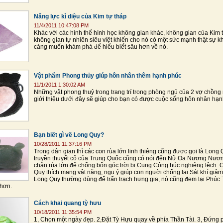
Năng lực kì diệu của Kim tự tháp
11/4/2011 10:47:08 PM
Khác với các hình thể hình học không gian khác, không gian của Kim t
không gian tự nhiên siêu việt khiến cho nó có một sức mạnh thật sự k
càng muốn khám phá để hiểu biết sâu hơn về nó.
Vật phẩm Phong thủy giúp hôn nhân thêm hạnh phúc
11/1/2011 1:30:02 AM
Những vật phong thuỷ trong trang trí trong phòng ngủ của 2 vợ chồng
giới thiệu dưới đây sẽ giúp cho bạn có được cuộc sống hôn nhân hạnh
Bạn biết gì về Long Quy?
10/28/2011 11:37:16 PM
Trong dân gian thì các con rùa lớn linh thiêng cũng được gọi là Long 
truyền thuyết cổ của Trung Quốc cũng có nói đến Nữ Oa Nương Nươ
chân rùa lớn để chống bốn góc trời bị Cung Công húc nghiêng lệch. 
Quy thích mang vật nặng, ngụ ý giúp con người chống lại Sát khí giảm
Long Quy thường dùng để trấn trạch hưng gia, nó cũng đem lại Phúc 
 hơn.
Cách khai quang tỳ hưu
10/18/2011 11:35:54 PM
1, Chọn một ngày đẹp. 2,Đặt Tỳ Hưu quay về phía Thần Tài. 3, Đứng 