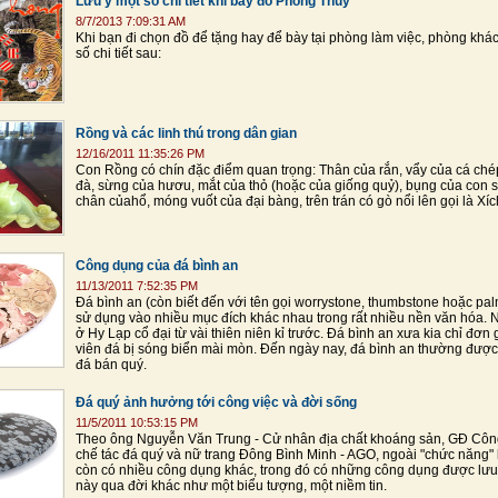
Lưu ý một số chi tiết khi bày đồ Phong Thủy
8/7/2013 7:09:31 AM
Khi bạn đi chọn đồ để tặng hay để bày tại phòng làm việc, phòng khá
số chi tiết sau:
Rồng và các linh thú trong dân gian
12/16/2011 11:35:26 PM
Con Rồng có chín đặc điểm quan trọng: Thân của rắn, vẩy của cá ché
đà, sừng của hươu, mắt của thỏ (hoặc của giống quỷ), bụng của con s
chân củahổ, móng vuốt của đại bàng, trên trán có gò nổi lên gọi là Xí
Công dụng của đá bình an
11/13/2011 7:52:35 PM
Đá bình an (còn biết đến với tên gọi worrystone, thumbstone hoặc pa
sử dụng vào nhiều mục đích khác nhau trong rất nhiều nền văn hóa. 
ở Hy Lạp cổ đại từ vài thiên niên kỉ trước. Đá bình an xưa kia chỉ đơn
viên đá bị sóng biển mài mòn. Đến ngày nay, đá bình an thường được t
đá bán quý.
Đá quý ảnh hưởng tới công việc và đời sống
11/5/2011 10:53:15 PM
Theo ông Nguyễn Văn Trung - Cử nhân địa chất khoáng sản, GĐ Công 
chế tác đá quý và nữ trang Đông Bình Minh - AGO, ngoài "chức năng"
còn có nhiều công dụng khác, trong đó có những công dụng được lưu 
này qua đời khác như một biểu tượng, một niềm tin.