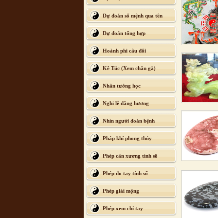
Dự đoán số mệnh qua tên
Dự đoán tổng hợp
Hoành phi câu đối
Kê Túc (Xem chân gà)
Nhân tướng học
Nghi lễ dâng hương
Nhìn người đoán bệnh
Pháp khí phong thủy
Phép cân xương tính số
Phép đo tay tính số
Phép giải mộng
Phép xem chỉ tay