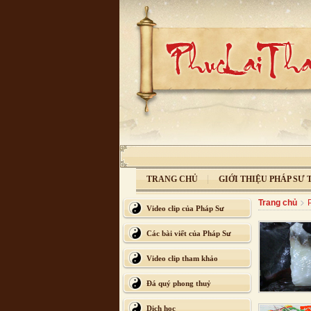
TRANG CHỦ
GIỚI THIỆU PHÁP SƯ
Trang chủ
Video clip của Pháp Sư
Các bài viết của Pháp Sư
Video clip tham khảo
Đá quý phong thuỷ
Dịch học