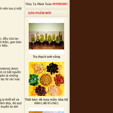
Thầy Tạ Minh Tuấn
0939965885
ch nên lưu ý một
SẢN PHẨM MỚI
p, đầu của lạc
ò thần, gan bàn
ch Mộc.
Trụ thạch anh vàng
lmstone) được
Nó có bắt nguồn
 giản là những
ạc từ các loại
ty thiết kế và
Thất bảo- đá may mắn- bùa hộ
 làm đẹp, đá quý
thân ( đã trì chú )
truyền từ đời