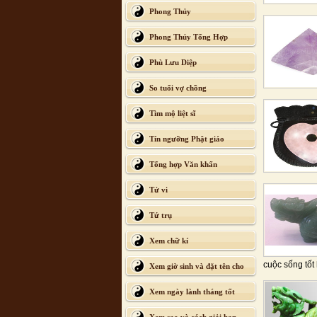
Phong Thủy
Phong Thủy Tổng Hợp
Phù Lưu Diệp
So tuổi vợ chồng
Tìm mộ liệt sĩ
Tín ngưỡng Phật giáo
Tổng hợp Văn khấn
Tử vi
Tứ trụ
Xem chữ kí
cuộc sống tốt
Xem giờ sinh và đặt tên cho
con
Xem ngày lành tháng tốt