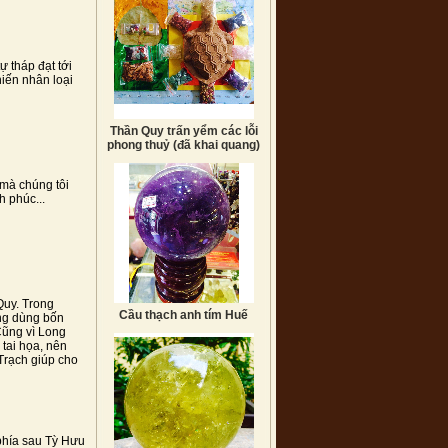
ự tháp đạt tới
hiến nhân loại
Thần Quy trấn yểm các lỗi
phong thuỷ (đã khai quang)
 mà chúng tôi
 phúc...
Quy. Trong
Cầu thạch anh tím Huế
ng dùng bốn
Cũng vì Long
 tai họa, nên
Trạch giúp cho
phía sau Tỳ Hưu