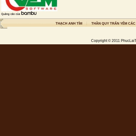
THẠCH ANH TÍM
THẦN QUY TRẤN YỂM CÁC
Copyright © 2011
PhucLai