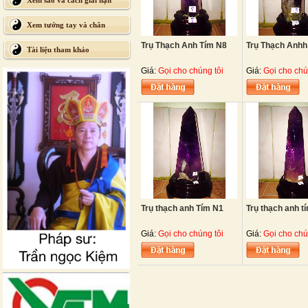
Xem sao và cách giải hạn
Xem tướng tay và chân
Trụ Thạch Anh Tím N8
Trụ Thạch Anhh
Tài liệu tham khảo
Giá:
Gọi cho chúng tôi
Giá:
Gọi cho chú
Trụ thạch anh Tím N1
Trụ thạch anh t
Giá:
Gọi cho chúng tôi
Giá:
Gọi cho chú