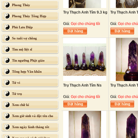
Phong Thủy
Trụ Thạch Anh Tím 9.3 kg
Trụ Thạch Anh T
Phong Thủy Tổng Hợp
Giá:
Gọi cho chúng tôi
Giá:
Gọi cho chú
Phù Lưu Diệp
So tuổi vợ chồng
Tìm mộ liệt sĩ
Tín ngưỡng Phật giáo
Tổng hợp Văn khấn
Tử vi
Trụ Thạch Anh Tím Ns
Trụ Thạch Anh 
Tứ trụ
Giá:
Gọi cho chúng tôi
Giá:
Gọi cho chú
Xem chữ kí
Xem giờ sinh và đặt tên cho
con
Xem ngày lành tháng tốt