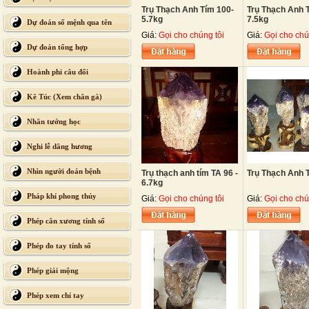
Trụ Thạch Anh Tím 100-
Trụ Thạch Anh T
5.7kg
7.5kg
Dự đoán số mệnh qua tên
Giá:
Gọi cho chúng tôi
Giá:
Gọi cho chú
Dự đoán tổng hợp
Hoành phi câu đối
Kê Túc (Xem chân gà)
Nhân tướng học
Nghi lễ dâng hương
Nhìn người đoán bệnh
Trụ thạch anh tím TA 96 -
Trụ Thạch Anh 
6.7kg
Pháp khí phong thủy
Giá:
Gọi cho chúng tôi
Giá:
Gọi cho chú
Phép cân xương tính số
Phép đo tay tính số
Phép giải mộng
Phép xem chỉ tay