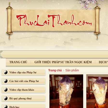
TRANG CHỦ
GIỚI THIỆU PHÁP SƯ TRẦN NGỌC KIỆM
DỊCH 
Trang chủ
Sản phẩm
Video clip của Pháp Sư
Các bài viết của Pháp Sư
Video clip tham khảo
Đá quý phong thuỷ
Dịch học