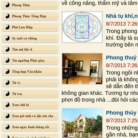
về công năng, thẩm mỹ và tâm 
Phong Thủy
Nhà tụ khí,n
Phong Thủy Tổng Hợp
8/7/2013 7:2
Phù Lưu Diệp
Trong phong t
khí. Đây là s
So tuổi vợ chồng
trường bên n
Tìm mộ liệt sĩ
Phong thuỷ
Tín ngưỡng Phật giáo
8/7/2013 7:2
Trong ngôi n
Tổng hợp Văn khấn
phải là khôn
Tử vi
sẽ dẫn đến t
không gian khác. Tương tự như 
Tứ trụ
phơi đồ trong nhà ...đòi hỏi cá
Xem chữ kí
Phong thủy
Xem giờ sinh và đặt tên cho
8/7/2013 7:2
con
Trong những
Xem ngày lành tháng tốt
gần nhà, bạn