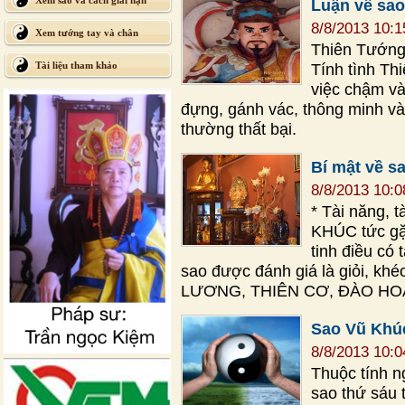
Xem sao và cách giải hạn
Luận về sa
8/8/2013 10:
Xem tướng tay và chân
Thiên Tướng 
Tài liệu tham khảo
Tính tình Th
việc chậm và
đựng, gánh vác, thông minh và
thường thất bại.
Bí mật về s
8/8/2013 10:
* Tài năng, t
KHÚC tức gặ
tinh điều có 
sao được đánh giá là giỏi, k
LƯƠNG, THIÊN CƠ, ĐÀO HO
Sao Vũ Khúc
8/8/2013 10:
Thuộc tính n
sao thứ sáu 