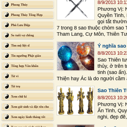
8/9/2013 10:
Phong Thủy
Phương Vị: 
Quyền Tinh, 
Phong Thủy Tổng Hợp
gọi tắt thườ
Phù Lưu Diệp
7 trong 8 sao thuộc chòm sao 
Tham Lang, Cự Môn, Thiên Tư
So tuổi vợ chồng
Ý nghĩa sao
Tìm mộ liệt sĩ
8/8/2013 10:
Tín ngưỡng Phật giáo
Sao Thiên tư
thủy, ở trên
Tổng hợp Văn khấn
tinh (sao ấn)
Tử vi
Thiện hay Ác là do người cầm 
Tứ trụ
Sao Thiên 
Xem chữ kí
8/8/2013 10:
Phương Vị: 
Xem giờ sinh và đặt tên cho
Ấn Tinh, Quy
con
nghi, đẹp đẽ
Xem ngày lành tháng tốt