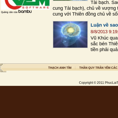
Tài bạch. Sa
cung Tài bạch), chủ về vượng t
cung với Thiên đồng chủ về số
Luận về sao
8/8/2013 9:1
Vũ Khúc qua 
sắc bén Thiê
tiền phải qu
THẠCH ANH TÍM
THẦN QUY TRẤN YỂM CÁC
Copyright © 2011
PhucLai