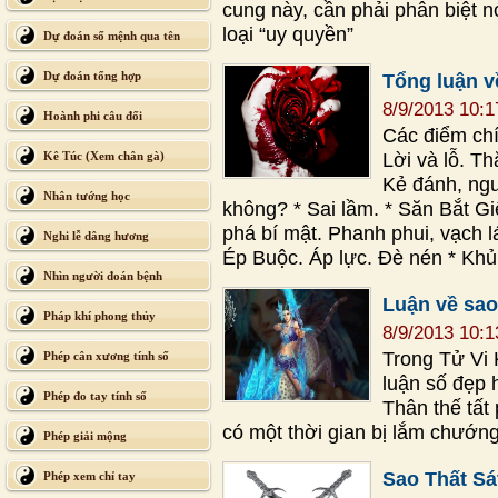
cung này, cần phải phân biệt n
loại “uy quyền”
Dự đoán số mệnh qua tên
Dự đoán tổng hợp
Tổng luận v
8/9/2013 10:
Hoành phi câu đối
Các điểm chí
Lời và lỗ. T
Kê Túc (Xem chân gà)
Kẻ đánh, ngư
Nhân tướng học
không? * Sai lầm. * Săn Bắt G
phá bí mật. Phanh phui, vạch lá 
Nghi lễ dâng hương
Ép Buộc. Áp lực. Đè nén * Kh
Nhìn người đoán bệnh
Luận về sao 
Pháp khí phong thủy
8/9/2013 10:
Trong Tử Vi 
Phép cân xương tính số
luận số đẹp 
Phép đo tay tính số
Thân thế tất
có một thời gian bị lắm chướng 
Phép giải mộng
Sao Thất Sá
Phép xem chỉ tay