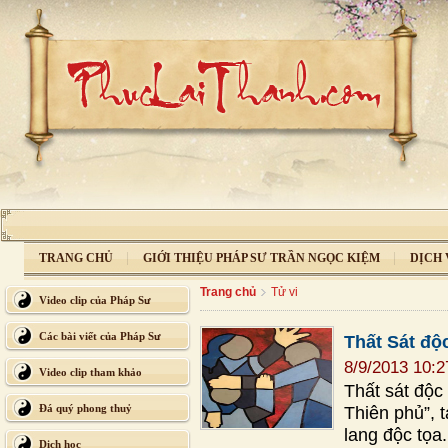
TRANG CHỦ
GIỚI THIỆU PHÁP SƯ TRẦN NGỌC KIỆM
DỊCH 
Trang chủ
Tử vi
Video clip của Pháp Sư
Các bài viết của Pháp Sư
Thất Sát độ
8/9/2013 10:
Video clip tham khảo
Thất sát độc
Đá quý phong thuỷ
Thiên phủ”,
lang độc tọa
Dịch học