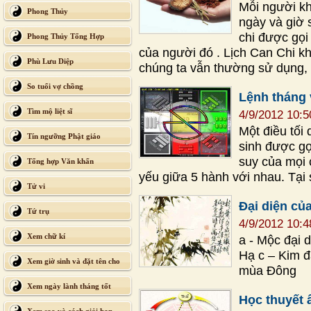
Mỗi người khi
Phong Thủy
ngày và giờ s
chi được gọi 
Phong Thủy Tổng Hợp
của người đó . Lịch Can Chi k
Phù Lưu Diệp
chúng ta vẫn thường sử dụng,
So tuổi vợ chồng
Lệnh tháng 
Tìm mộ liệt sĩ
4/9/2012 10:
Một điều tối
Tín ngưỡng Phật giáo
sinh được gọ
suy của mọi 
Tổng hợp Văn khấn
yếu giữa 5 hành với nhau. Tại 
Tử vi
Đại diện củ
Tứ trụ
4/9/2012 10:
Xem chữ kí
a - Mộc đại 
Hạ c – Kim đ
Xem giờ sinh và đặt tên cho
mùa Đông
con
Xem ngày lành tháng tốt
Học thuyết