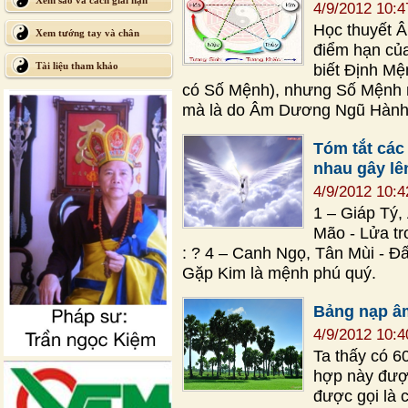
Xem sao và cách giải hạn
4/9/2012 10:
Học thuyết 
Xem tướng tay và chân
điểm hạn củ
Tài liệu tham khảo
biết Định Mệ
có Số Mệnh), nhưng Số Mệnh n
mà là do Âm Dương Ngũ Hành 
Tóm tắt các
nhau gây lên
4/9/2012 10:
1 – Giáp Tý,
Mão - Lửa tr
: ? 4 – Canh Ngọ, Tân Mùi - Đ
Gặp Kim là mệnh phú quý.
Bảng nạp â
4/9/2012 10:
Ta thấy có 6
hợp này được
được gọi là 