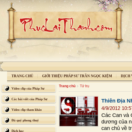
TRANG CHỦ
GIỚI THIỆU PHÁP SƯ TRẦN NGỌC KIỆM
DỊCH 
Trang chủ
Tứ trụ
Video clip của Pháp Sư
Các bài viết của Pháp Sư
Thiên Địa N
4/9/2012 10:
Video clip tham khảo
Các Can và C
Đá quý phong thuỷ
dương của ng
can chủ về t
Dịch học