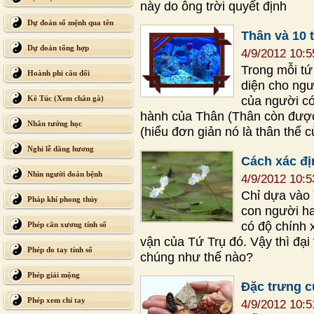
này do ông trời quyết định
Dự đoán số mệnh qua tên
Thân và 10 
Dự đoán tổng hợp
4/9/2012 10:
Trong mỗi tứ
Hoành phi câu đối
diện cho ngư
của người có
Kê Túc (Xem chân gà)
hành của Thân (Thân còn được 
Nhân tướng học
(hiểu đơn giản nó là thân thể c
Nghi lễ dâng hương
Cách xác địn
Nhìn người đoán bệnh
4/9/2012 10:
Chỉ dựa vào 
Pháp khí phong thủy
con người h
có độ chính x
Phép cân xương tính số
vận của Tứ Trụ đó. Vậy thì đại 
Phép đo tay tính số
chúng như thế nào?
Phép giải mộng
Đặc trưng c
Phép xem chỉ tay
4/9/2012 10: