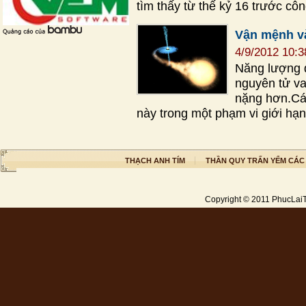
tìm thấy từ thế kỷ 16 trước c
Vận mệnh v
4/9/2012 10:
Năng lượng đ
nguyên tử va
nặng hơn.Cá
này trong một phạm vi giới hạn
THẠCH ANH TÍM
THẦN QUY TRẤN YỂM CÁC
Copyright © 2011
PhucLai