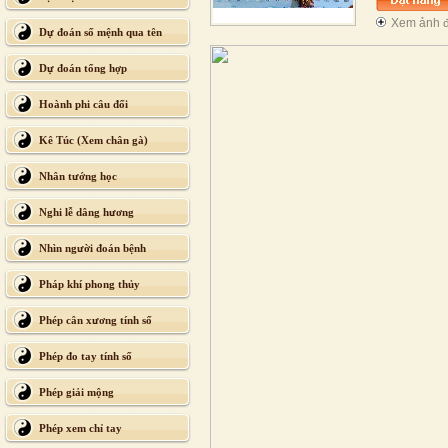
Xem ảnh đ
Dự đoán số mệnh qua tên
Dự đoán tổng hợp
Hoành phi câu đối
Kê Túc (Xem chân gà)
Nhân tướng học
Nghi lễ dâng hương
Nhìn người đoán bệnh
Pháp khí phong thủy
Phép cân xương tính số
Phép đo tay tính số
Phép giải mộng
Phép xem chỉ tay