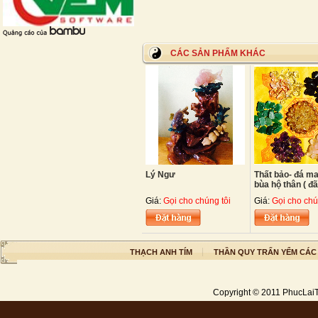
CÁC SẢN PHẨM KHÁC
Lý Ngư
Thất bảo- đá m
bùa hộ thân ( đã 
Giá:
Gọi cho chúng tôi
Giá:
Gọi cho chú
THẠCH ANH TÍM
THẦN QUY TRẤN YỂM CÁC
Copyright © 2011
PhucLai