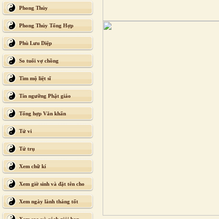
Phong Thủy
Phong Thủy Tổng Hợp
Phù Lưu Diệp
So tuổi vợ chồng
Tìm mộ liệt sĩ
Tín ngưỡng Phật giáo
Tổng hợp Văn khấn
Tử vi
Tứ trụ
Xem chữ kí
Xem giờ sinh và đặt tên cho
con
Xem ngày lành tháng tốt