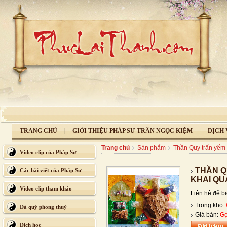
TRANG CHỦ
GIỚI THIỆU PHÁP SƯ TRẦN NGỌC KIỆM
DỊCH 
Trang chủ
Sản phẩm
Thần Quy trấn yểm 
Video clip của Pháp Sư
THẦN Q
Các bài viết của Pháp Sư
KHAI QU
Video clip tham khảo
Liên hệ để biế
Trong kho:
Đá quý phong thuỷ
Giá bán:
Gọ
Dịch học