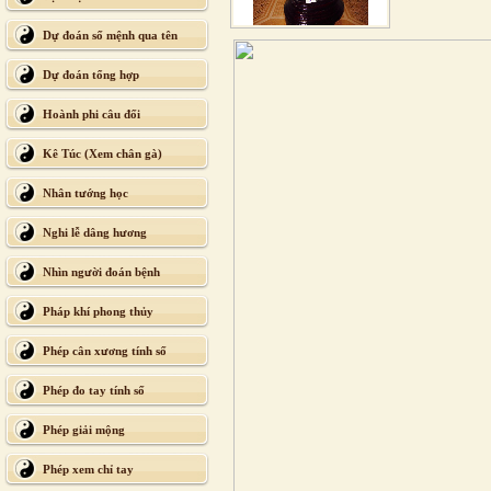
Dự đoán số mệnh qua tên
Dự đoán tổng hợp
Hoành phi câu đối
Kê Túc (Xem chân gà)
Nhân tướng học
Nghi lễ dâng hương
Nhìn người đoán bệnh
Pháp khí phong thủy
Phép cân xương tính số
Phép đo tay tính số
Phép giải mộng
Phép xem chỉ tay