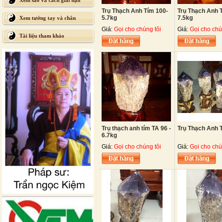
Xem sao và cách giải hạn
Trụ Thạch Anh Tím 100-
Trụ Thạch Anh T
5.7kg
7.5kg
Xem tướng tay và chân
Giá:
Gọi cho chúng tôi
Giá:
Gọi cho chú
Tài liệu tham khảo
Trụ thạch anh tím TA 96 -
Trụ Thạch Anh 
6.7kg
Giá:
Gọi cho chúng tôi
Giá:
Gọi cho chú