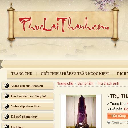
TRANG CHỦ
GIỚI THIỆU PHÁP SƯ TRẦN NGỌC KIỆM
DỊCH 
Trang chủ
Sản phẩm
Trụ thạch anh
Video clip của Pháp Sư
TRỤ TH
Các bài viết của Pháp Sư
Trong kho:
Video clip tham khảo
Giá bán:
Gọ
Đá quý phong thuỷ
Xem ảnh đ
Dịch học