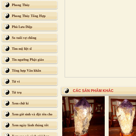
Phong Thủy
Phong Thủy Tổng Hợp
Phù Lưu Diệp
So tuổi vợ chồng
Tìm mộ liệt sĩ
Tín ngưỡng Phật giáo
Tổng hợp Văn khấn
Tử vi
CÁC SẢN PHẨM KHÁC
Tứ trụ
Xem chữ kí
Xem giờ sinh và đặt tên cho
con
Xem ngày lành tháng tốt