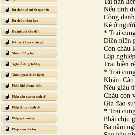
Tai nạn li
Nếu tình 
Dự đoán số mệnh qua tên
Công danh
Dự đoán tổng hợp
Kẻ ở người
* Trai cun
Hoành phi câu đối
Diên niên 
Kê Túc (Xem chân gà)
Con cháu l
Nhân tướng học
Lập nghiệp 
Trai hiền r
Nghi lễ dâng hương
* Trai cun
Nhìn người đoán bệnh
Khảm Càn 
Pháp khí phong thủy
Nếu giàu t
Cháu con v
Phép cân xương tính số
Gia đạo su
Phép đo tay tính số
* Trai cun
Phải chịu 
Phép giải mộng
Ba năm ngh
Phép xem chỉ tay
Sau này ph