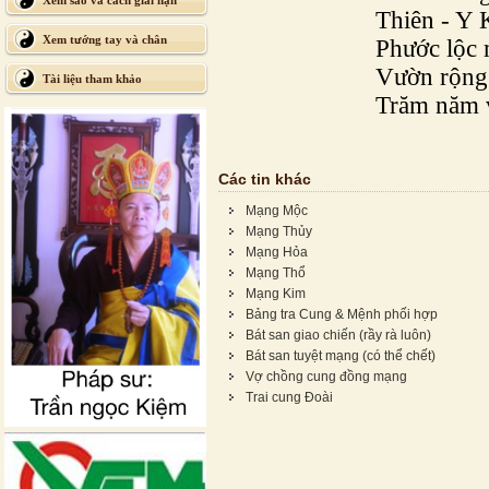
Xem sao và cách giải hạn
Thiên - Y 
Xem tướng tay và chân
Phước lộc 
Vườn rộng
Tài liệu tham khảo
Trăm năm 
Các tin khác
Mạng Mộc
Mạng Thủy
Mạng Hỏa
Mạng Thổ
Mạng Kim
Bảng tra Cung & Mệnh phối hợp
Bát san giao chiến (rầy rà luôn)
Bát san tuyệt mạng (có thể chết)
Vợ chồng cung đồng mạng
Trai cung Đoài