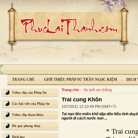
TRANG CHỦ
GIỚI THIỆU PHÁP SƯ TRẦN NGỌC KIỆM
DỊCH 
Trang chủ
So tuổi vợ chồng
Video clip của Pháp Sư
Trai cung Khôn
Các bài viết của Pháp Sư
10/7/2011 12:10:49 PM (GMT+7)
Tai nạn liên miên khổ dập dồn Nếu tình du
Video clip tham khảo
người đi cách nước non ...
Đá quý phong thuỷ
* Trai cun
Dịch học