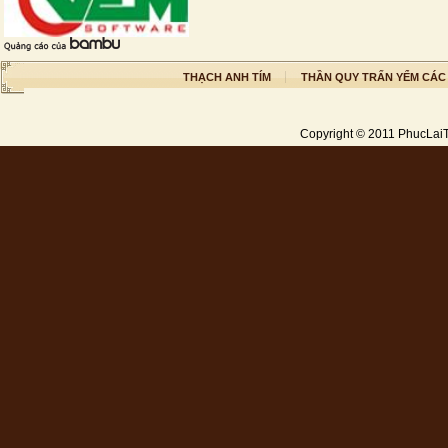
THẠCH ANH TÍM
THẦN QUY TRẤN YỂM CÁC
Copyright © 2011
PhucLai