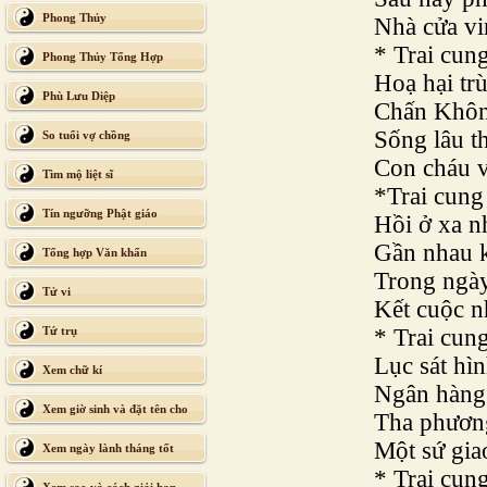
Phong Thủy
Nhà cửa vi
* Trai cun
Phong Thủy Tổng Hợp
Hoạ hại tr
Phù Lưu Diệp
Chấn Khôn
Sống lâu th
So tuổi vợ chồng
Con cháu v
Tìm mộ liệt sĩ
*Trai cung
Tín ngưỡng Phật giáo
Hồi ở xa n
Gần nhau k
Tổng hợp Văn khấn
Trong ngà
Tử vi
Kết cuộc n
Tứ trụ
* Trai cun
Lục sát hì
Xem chữ kí
Ngân hàng
Xem giờ sinh và đặt tên cho
Tha phươn
con
Một sứ gia
Xem ngày lành tháng tốt
* Trai cun