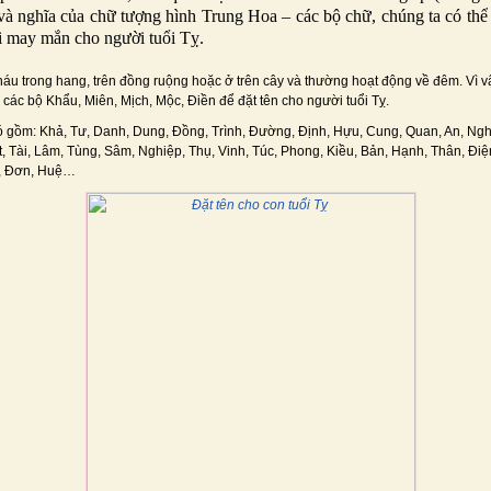
à nghĩa của chữ tượng hình Trung Hoa – các bộ chữ, chúng ta có thể t
i may mắn cho người tuổi Tỵ.
náu trong hang, trên đồng ruộng hoặc ở trên cây và thường hoạt động về đêm. Vì v
 các bộ Khẩu, Miên, Mịch, Mộc, Điền để đặt tên cho người tuổi Tỵ.
gồm: Khả, Tư, Danh, Dung, Đồng, Trình, Đường, Định, Hựu, Cung, Quan, An, Ngh
t, Tài, Lâm, Tùng, Sâm, Nghiệp, Thụ, Vinh, Túc, Phong, Kiều, Bản, Hạnh, Thân, Điện
, Đơn, Huệ…