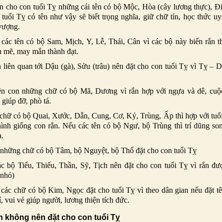
ên cho con tuổi Tỵ những cái tên có bộ Mộc, Hòa (cây lương thực), Đi
tuổi Tỵ có tên như vậy sẽ biết trọng nghĩa, giữ chữ tín, học thức uy
vượng.
các tên có bộ Sam, Mịch, Y, Lễ, Thái, Cân vì các bộ này biến rắn t
 mẽ, may mắn thành đạt.
 liên quan tới Dậu (gà), Sửu (trâu) nên đặt cho con tuổi Tỵ vì Tỵ – 
tên con những chữ có bộ Mã, Dương vì rắn hợp với ngựa và dê, cuộ
 giúp đỡ, phò tá.
chữ có bộ Quai, Xước, Dẫn, Cung, Cơ, Kỷ, Trùng, Ấp thì hợp với tuổ
ình giống con rắn. Nếu các tên có bộ Ngư, bộ Trùng thì trí dũng son
a.
những chữ có bộ Tâm, bộ Nguyệt, bộ Thổ đặt cho con tuổi Tỵ
c bộ Tiểu, Thiếu, Thần, Sỹ, Tịch nên đặt cho con tuổi Tỵ vì rắn đượ
 nhỏ)
các chữ có bộ Kim, Ngọc đặt cho tuổi Tỵ vì theo dân gian nếu đặt tê
rí, vui vẻ giúp người, lương thiện tích đức.
 không nên đặt cho con tuổi Tỵ