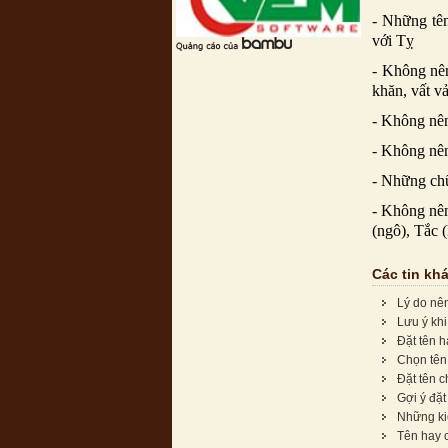
- Những tê
với Tỵ
- Không nên
khăn, vất vả
- Không nên
- Không nên
- Những chữ
- Không nên
(ngô), Tắc 
Các tin kh
Lý do nê
Lưu ý khi
Đặt tên h
Chọn tên
Đặt tên c
Gợi ý đặt
Những kiê
Tên hay 