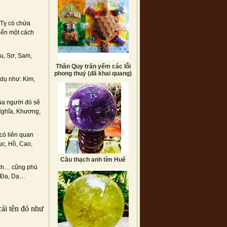
 Tỵ có chứa
tiến một cách
ểu, Sơ, Sam,
Thần Quy trấn yểm các lỗi
phong thuỷ (đã khai quang)
 dụ như: Kim,
của người đó sẽ
 Nghĩa, Khương,
 có liên quan
ục, Hồ, Cao,
Cầu thạch anh tím Huế
Tịch… cũng phù
, Đa, Dạ…
ái tên đó như