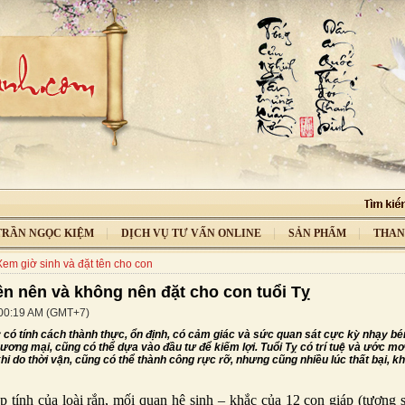
 TRẦN NGỌC KIỆM
DỊCH VỤ TƯ VẤN ONLINE
SẢN PHẨM
THAN
Xem giờ sinh và đặt tên cho con
n nên và không nên đặt cho con tuổi Tỵ
:00:19 AM (GMT+7)
 có tính cách thành thực, ổn định, có cảm giác và sức quan sát cực kỳ nhạy bén
ương mại, cũng có thể dựa vào đầu tư để kiếm lợi. Tuổi Tỵ có trí tuệ và ước m
 khi do thời vận, cũng có thể thành công rực rỡ, nhưng cũng nhiều lúc thất bại, k
p tính của loài rắn, mối quan hệ sinh – khắc của 12 con giáp (tương 