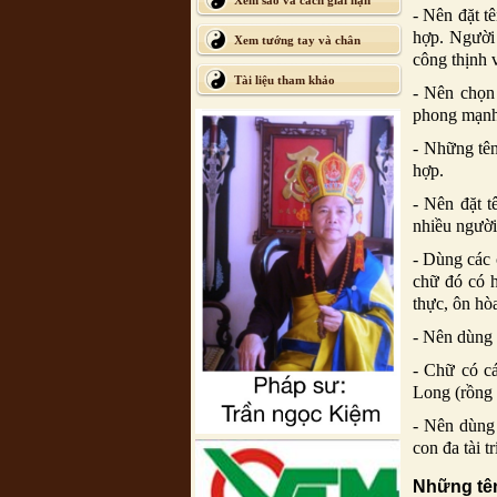
Xem sao và cách giải hạn
- Nên đặt t
hợp. Người 
Xem tướng tay và chân
công thịnh 
Tài liệu tham khảo
- Nên chọn 
phong mạnh
- Những tên
hợp.
- Nên đặt 
nhiều người
- Dùng các 
chữ đó có h
thực, ôn hò
- Nên dùng 
- Chữ có cá
Long (rồng
- Nên dùng 
con đa tài t
Những tên