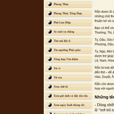
Phong Thủy
Rắn được tô đ
Phong Thủy Tổng Hợp
những chữ thu
thuận lợi và 
Phù Lưu Diệp
Bạn có thể ch
So tuổi vợ chồng
Thường, Thị, 
Tỵ, Dậu, Sửu 
Tìm mộ liệt sĩ
Phượng, Dậu,
Tín ngưỡng Phật giáo
Tỵ, Ngọ, Mùi 
được trợ giúp
Tổng hợp Văn khấn
Lệ, Nam, Hứ
Rắn là loài đ
Tử vi
đến thịt – để 
Hào, Duyệt, 
Tứ trụ
Rắn còn được 
Xem chữ kí
hợp với người
Xem giờ sinh và đặt tên cho
Những tên
con
- Dùng nhữn
Xem ngày lành tháng tốt
là “nơi trú 