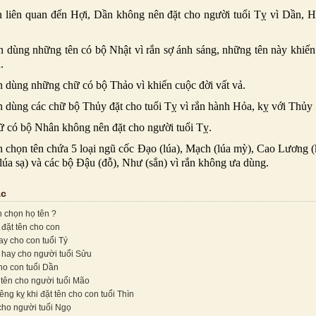
n liên quan đến Hợi, Dần không nên đặt cho người tuổi Tỵ vì Dần, 
 dùng những tên có bộ Nhật vì rắn sợ ánh sáng, những tên này khiến
.
 dùng những chữ có bộ Thảo vì khiến cuộc đời vất vả.
 dùng các chữ bộ Thủy đặt cho tuổi Tỵ vì rắn hành Hỏa, kỵ với Thủy
 có bộ Nhân không nên đặt cho người tuổi Tỵ.
 chọn tên chứa 5 loại ngũ cốc Đạo (lúa), Mạch (lúa mỳ), Cao Lương 
(lúa sạ) và các bộ Đậu (đỗ), Như (sắn) vì rắn không ưa dùng.
ác
n chọn họ tên ?
 đặt tên cho con
ay cho con tuổi Tý
 hay cho người tuổi Sửu
ho con tuổi Dần
 tên cho người tuổi Mão
ng kỵ khi đặt tên cho con tuổi Thìn
cho người tuổi Ngọ