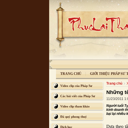
TRANG CHỦ
GIỚI THIỆU PHÁP SƯ
Trang chủ
Video clip của Pháp Sư
Những tê
Các bài viết của Pháp Sư
11/23/2011 1
Người tuổi Tỵ
Video clip tham khảo
kinh doanh th
bại lại nhiều
Đá quý phong thuỷ
Dựa theo tậ
Dịch học