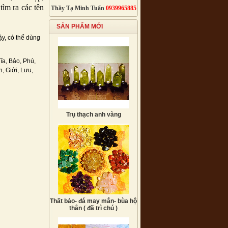
ìm ra các tên
Thầy Tạ Minh Tuấn
0939965885
SẢN PHẨM MỚI
ậy, có thể dùng
ĩa, Bảo, Phú,
, Giới, Lưu,
Trụ thạch anh vàng
Thất bảo- đá may mắn- bùa hộ
thân ( đã trì chú )