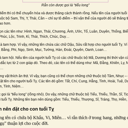
Rắn còn được gọi là “tiểu long”
iểm thì có thể chuyển hóa và được thăng cách thành rồng. Nếu tên của người tuổi
ộc bộ Sam, Thị, Y, Thái, Cân – chỉ sự tô điểm – thì vận thế của người đó sẽ thăng 
cao hơn.
ọn các tên như: Hình, Ngạn, Thái, Chương, Ảnh, Ước, Tố, Luân, Duyên, Thống, Bi
Phúc, Lộc, Trinh, Kì, Thái, Thích, Chúc, Duy…
là tam hợp. Vì vậy, những tên chứa các chữ Dậu, Sửu rất hợp cho người tuổi Tỵ. Ví
 Bằng, Phi, Ngọ, Sinh, Mục, Tường, Hàn, Đoài, Quyên, Oanh, Loan…
là tam hội. Nếu tên của người tuổi Tỵ có các chữ thuộc bộ Mã, Dương thì thời vận 
 đắc lực từ 2 con giáp đó. Theo đó, các tên có thể dùng như: Mã, Đằng, Khiên, Ly,
a…
ộng vật thích ăn thịt. Vì vậy, bạn cũng có thể chọn những chữ thuộc bộ Tâm, Nhục –
đặt tên cho người tuổi Tỵ. Các tên đó gồm: Tất, Chí, Cung, Hằng, Tình, Hoài, Tuệ, D
Ân, Tính, Niệm…
gọi là “tiểu long” (rồng nhỏ). Do vậy, những chữ thuộc bộ Tiểu, Thiểu, Thần, Sĩ, 
 tuổi Tỵ. Những tên bạn nên dùng gồm: Tiểu, Thiếu, Thượng, Sĩ, Tráng, Thọ, Hiền
 nên đặt cho con tuổi Tỵ
g tên có chứa bộ Khẩu, Vi, Miên… vì rắn thích ở trong hang, những c
ngụ” thuận lợi cho cuộc đời.