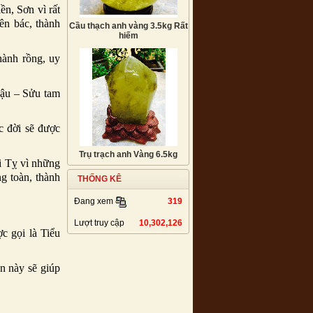
ền, Sơn vì rất
ên bác, thành
Cầu thạch anh vàng 3.5kg Rất
hiếm
hành rồng, uy
Dậu – Sửu tam
c đời sẽ được
Trụ trạch anh Vàng 6.5kg
i Tỵ vì những
g toàn, thành
THỐNG KÊ
319
Đang xem
Lượt truy cập
10,302,126
c gọi là Tiểu
n này sẽ giúp