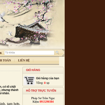
H TOÁN
LIÊN HỆ
GIỎ HÀNG
Giỏ hàng của bạn
Tổng:
0
sp
, có tố chất
ơ, nhưng thành
HỖ TRỢ TRỰC TUYẾN
hó khăn.
Pháp Sư Trần Ngọc
Kiệm
0913290384
sinh, tam hợp,