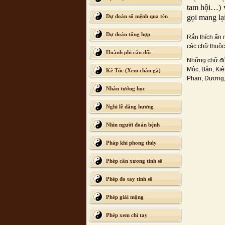
tam hội…) v
Dự đoán số mệnh qua tên
gọi mang lạ
Dự đoán tổng hợp
Rắn thích ẩn 
các chữ thuộc
Hoành phi câu đối
Những chữ đó 
Mộc, Bản, Kiệ
Kê Túc (Xem chân gà)
Phan, Đương
Nhân tướng học
Nghi lễ dâng hương
Nhìn người đoán bệnh
Pháp khí phong thủy
Phép cân xương tính số
Phép đo tay tính số
Phép giải mộng
Phép xem chỉ tay