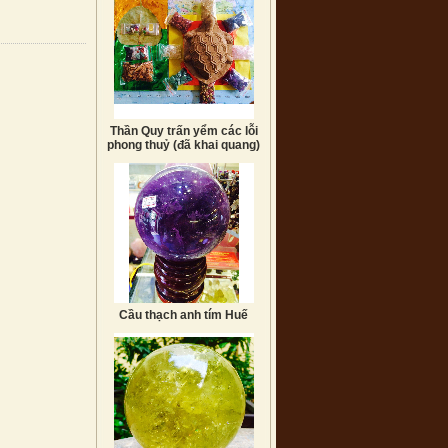
Thần Quy trấn yểm các lỗi
phong thuỷ (đã khai quang)
Cầu thạch anh tím Huế