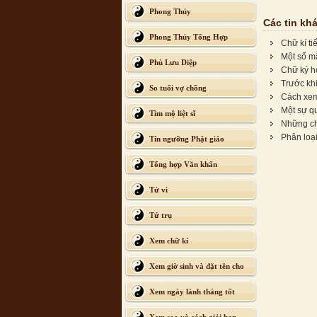
Phong Thủy
Các tin kh
Phong Thủy Tổng Hợp
Chữ kí ti
Một số m
Phù Lưu Diệp
Chữ ký h
Trước khi
So tuổi vợ chồng
Cách xem
Một sự q
Tìm mộ liệt sĩ
Những chi
Phân loại
Tín ngưỡng Phật giáo
Tổng hợp Văn khấn
Tử vi
Tứ trụ
Xem chữ kí
Xem giờ sinh và đặt tên cho
con
Xem ngày lành tháng tốt