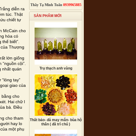
Thầy Tạ Minh Tuấn
0939965885
Trắng diễn ra
êm túc. Thật
SẢN PHẨM MỚI
cứu chiết tự
hn McCain cho
ng hòa có
thể biết”.
ý của Thượng
rất lớn giống
 “nguồn cội”.
Trụ thạch anh vàng
g nhất quán
 “lỏng tay”
goại giao của
n bằng cho
ét. Hai chữ l
của bà. Điều
ứng cho tham
Thất bảo- đá may mắn- bùa hộ
người hay lo
thân ( đã trì chú )
ý của một phụ