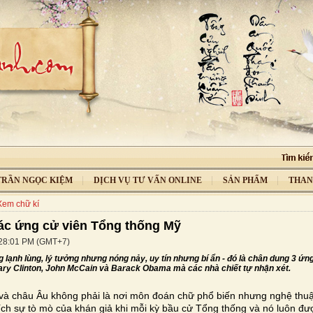
 TRẦN NGỌC KIỆM
DỊCH VỤ TƯ VẤN ONLINE
SẢN PHẨM
THAN
Xem chữ kí
ác ứng cử viên Tổng thống Mỹ
:28:01 PM (GMT+7)
lạnh lùng, lý tưởng nhưng nóng nảy, uy tín nhưng bí ẩn - đó là chân dung 3 ứn
lary Clinton, John McCain và Barack Obama mà các nhà chiết tự nhận xét.
à châu Âu không phải là nơi môn đoán chữ phổ biến nhưng nghệ thuật 
hích sự tò mò của khán giả khi mỗi kỳ bầu cử Tổng thống và nó luôn đượ