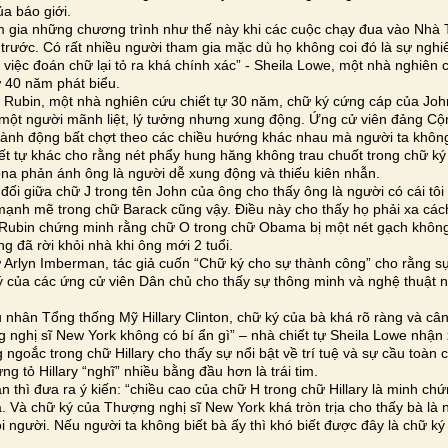
ủa báo giới.
m gia những chương trình như thế này khi các cuộc chạy đua vào Nhà 
rước. Có rất nhiều người tham gia mặc dù họ không coi đó là sự nghi
vì việc đoán chữ lại tỏ ra khá chính xác” - Sheila Lowe, một nhà nghiên 
ừ 40 năm phát biểu.
Rubin, một nhà nghiên cứu chiết tự 30 năm, chữ ký cứng cáp của Jo
 một người mãnh liệt, lý tưởng nhưng xung động. Ứng cử viên đảng Cộ
ành động bất chợt theo các chiều hướng khác nhau mà người ta không 
ết tự khác cho rằng nét phẩy hung hăng không trau chuốt trong chữ k
zona phản ánh ông là người dễ xung động và thiếu kiên nhẫn.
đối giữa chữ J trong tên John của ông cho thấy ông là người có cái tôi 
ạnh mẽ trong chữ Barack cũng vậy. Điều này cho thấy họ phải xa cách
Rubin chứng minh rằng chữ O trong chữ Obama bị một nét gạch khôn
g đã rời khỏi nhà khi ông mới 2 tuổi.
ự Arlyn Imberman, tác giả cuốn “Chữ ký cho sự thành công” cho rằng sự
ý của các ứng cử viên Dân chủ cho thấy sự thông minh và nghệ thuật n
 nhân Tổng thống Mỹ Hillary Clinton, chữ ký của bà khá rõ ràng và câ
 nghị sĩ New York không có bí ẩn gì” – nhà chiết tự Sheila Lowe nhận x
 ngoắc trong chữ Hillary cho thấy sự nổi bật về trí tuệ và sự cầu toàn 
g tỏ Hillary “nghĩ” nhiều bằng đầu hơn là trái tim.
 thì đưa ra ý kiến: “chiều cao của chữ H trong chữ Hillary là minh ch
. Và chữ ký của Thượng nghị sĩ New York khá tròn trịa cho thấy bà là 
i người. Nếu người ta không biết bà ấy thì khó biết được đây là chữ k