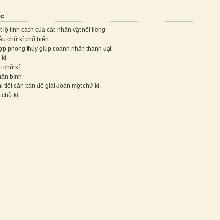
ác
ết lộ tính cách của các nhân vật nổi tiếng
ẫu chữ kí phổ biến
ợp phong thủy giúp doanh nhân thành đạt
 kí
 chữ kí
uân bình
 tiết căn bản để giải đoán một chữ kí.
 chữ kí