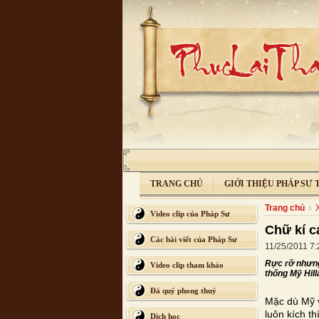
TRANG CHỦ
GIỚI THIỆU PHÁP SƯ
Trang chủ
Video clip của Pháp Sư
Chữ kí c
Các bài viết của Pháp Sư
11/25/2011 7
Rực rỡ nhưng 
Video clip tham khảo
thống Mỹ Hil
Đá quý phong thuỷ
Mặc dù Mỹ v
luôn kích t
Dịch học