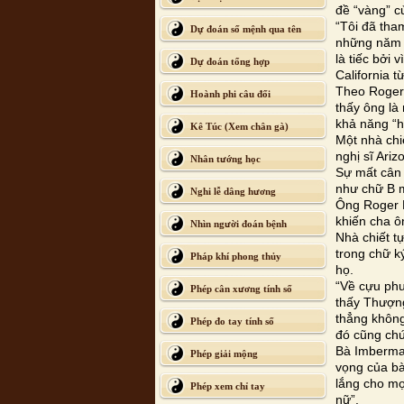
đề “vàng” c
“Tôi đã tha
Dự đoán số mệnh qua tên
những năm t
là tiếc bởi 
Dự đoán tổng hợp
California t
Theo Roger 
Hoành phi câu đối
thấy ông là
khả năng “h
Kê Túc (Xem chân gà)
Một nhà chi
nghị sĩ Ari
Nhân tướng học
Sự mất cân 
như chữ B m
Nghi lễ dâng hương
Ông Roger 
khiến cha ôn
Nhìn người đoán bệnh
Nhà chiết t
trong chữ k
Pháp khí phong thủy
họ.
“Về cựu phu
Phép cân xương tính số
thấy Thượng
thẳng không
Phép đo tay tính số
đó cũng chứn
Bà Imberman
Phép giải mộng
vọng của bà
lắng cho mọ
Phép xem chỉ tay
nữ”.