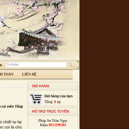
H TOÁN
LIÊN HỆ
GIỎ HÀNG
Giỏ hàng của bạn
Tổng:
0
sp
g cử viên Tổng
HỖ TRỢ TRỰC TUYẾN
Pháp Sư Trần Ngọc
chiết tự lại
Kiệm
0913290384
c coi là chủ