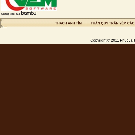
THẠCH ANH TÍM
THẦN QUY TRẤN YỂM CÁC
Copyright © 2011
PhucLai