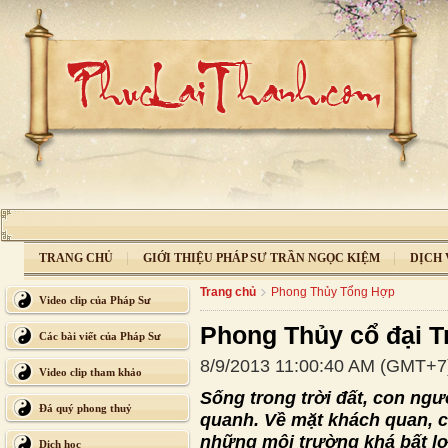
TRANG CHỦ
GIỚI THIỆU PHÁP SƯ TRẦN NGỌC KIỆM
DỊCH 
Trang chủ
Phong Thủy Tổng Hợp
Video clip của Pháp Sư
Phong Thủy cổ đại T
Các bài viết của Pháp Sư
8/9/2013 11:00:40 AM (GMT+7
Video clip tham khảo
Sống trong trời đất, con ngư
Đá quý phong thuỷ
quanh. Về mặt khách quan, c
những môi trường khá bất lợ
Dịch học