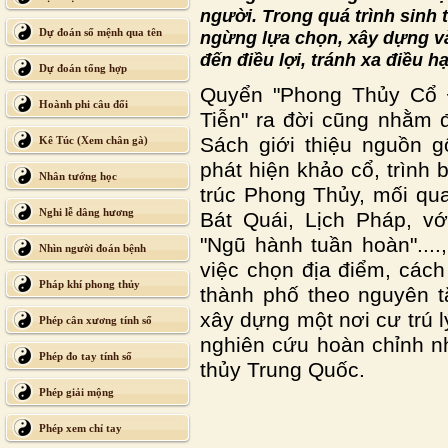
người. Trong quá trình sinh 
Dự đoán số mệnh qua tên
ngừng lựa chọn, xây dựng v
đến điều lợi, tránh xa điều hạ
Dự đoán tổng hợp
Quyển "Phong Thủy Cổ 
Hoành phi câu đối
Tiễn" ra đời cũng nhằm 
Sách giới thiệu nguồn 
Kê Túc (Xem chân gà)
phát hiện khảo cổ, trình 
Nhân tướng học
trúc Phong Thủy, mối qu
Nghi lễ dâng hương
Bát Quái, Lịch Pháp, vớ
"Ngũ hành tuần hoàn"...
Nhìn người đoán bệnh
việc chọn địa điểm, cách
Pháp khí phong thủy
thành phố theo nguyên 
xây dựng một nơi cư trú l
Phép cân xương tính số
nghiên cứu hoàn chỉnh nh
Phép đo tay tính số
thủy Trung Quốc.
Phép giải mộng
Phép xem chỉ tay