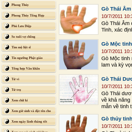
Phong Thủy
Gò Thái Âm
Phong Thủy Tổng Hợp
10/7/2011 10
Gò Thái Âm đ
Phù Lưu Diệp
Tinh, xác đ
So tuổi vợ chồng
Gò Mộc tinh
Tìm mộ liệt sĩ
10/7/2011 10
Gò Mộc tinh 
Tín ngưỡng Phật giáo
lam và kỳ vọ
Tổng hợp Văn khấn
Gò Thái Dư
Tử vi
10/7/2011 10
Tứ trụ
Gò Thái dươn
về khả năng 
Xem chữ kí
mẫn về tinh 
Xem giờ sinh và đặt tên cho
Gò thủy tin
con
Xem ngày lành tháng tốt
10/7/2011 10