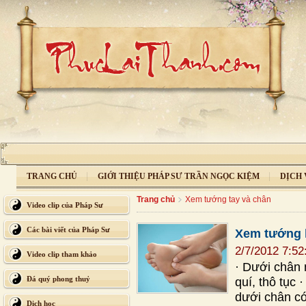
TRANG CHỦ
GIỚI THIỆU PHÁP SƯ TRẦN NGỌC KIỆM
DỊCH 
Trang chủ
Xem tướng tay và chân
Video clip của Pháp Sư
Các bài viết của Pháp Sư
Xem tướng 
2/7/2012 7:5
Video clip tham khảo
· Dưới chân 
Đá quý phong thuỷ
quí, thô tục
dưới chân có
Dịch học