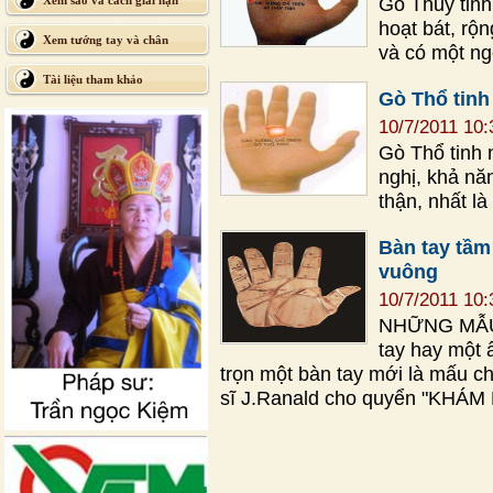
Gò Thuỷ tinh
Xem sao và cách giải hạn
hoạt bát, rộn
Xem tướng tay và chân
và có một ng
Tài liệu tham khảo
Gò Thổ tinh
10/7/2011 10
Gò Thổ tinh
nghị, khả nă
thận, nhất là
Bàn tay tầm
vuông
10/7/2011 10
NHỮNG MẪU 
tay hay một 
trọn một bàn tay mới là mấu c
sĩ J.Ranald cho quyển "KHÁ