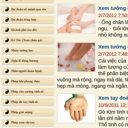
Xem tướng 
Dự đoán số mệnh qua tên
2/7/2012 7:5
Dự đoán tổng hợp
· Ống chân l
ngu. · Gối lớ
Hoành phi câu đối
nhỏ không xư
Kê Túc (Xem chân gà)
Xem tướng 
Nhân tướng học
2/7/2012 7:4
Cái việc của
Nghi lễ dâng hương
làm tượng củ
Nhìn người đoán bệnh
thể phân biệ
vuông mà rộng, ngay mà dài, 
Pháp khí phong thủy
hẹp mà mỏng, ngang mà ngắn, 
Phép cân xương tính số
Xem tay đo
Phép đo tay tính số
10/9/2011 12
Gò Kim tinh c
Phép giải mộng
lằn chỉ nằm 
Phép xem chỉ tay
Thổ tinh có ng