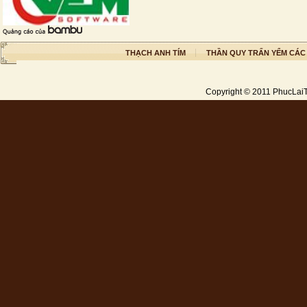
THẠCH ANH TÍM
THẦN QUY TRẤN YỂM CÁC
Copyright © 2011
PhucLai