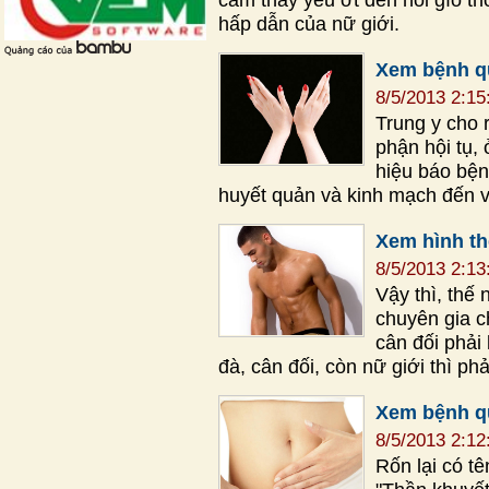
hấp dẫn của nữ giới.
Xem bệnh q
8/5/2013 2:1
Trung y cho 
phận hội tụ, 
hiệu báo bện
huyết quản và kinh mạch đến v
Xem hình th
8/5/2013 2:1
Vậy thì, thế
chuyên gia c
cân đối phải
đà, cân đối, còn nữ giới thì ph
Xem bệnh q
8/5/2013 2:1
Rốn lại có tê