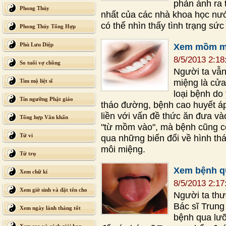
phản ánh ra 
Phong Thủy
nhất của các nhà khoa học nướ
có thể nhìn thấy tình trạng sứ
Phong Thủy Tổng Hợp
Phù Lưu Diệp
Xem mồm mi
8/5/2013 2:1
So tuổi vợ chồng
Người ta vẫ
miệng là cửa
Tìm mộ liệt sĩ
loại bệnh do
Tín ngưỡng Phật giáo
tháo đường, bệnh cao huyết áp
liền với vấn đề thức ăn đưa 
Tổng hợp Văn khấn
"từ mồm vào", mà bệnh cũng cò
Tử vi
qua những biến đổi về hình t
môi miệng.
Tứ trụ
Xem bệnh q
Xem chữ kí
8/5/2013 2:1
Xem giờ sinh và đặt tên cho
Người ta thư
Bác sĩ Trung
con
Xem ngày lành tháng tốt
bệnh qua lưỡ