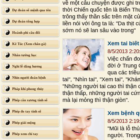
về một câu chuyện được ghi tro
thời Chiến quốc tên là Biển 
Dự đoán số mệnh qua tên
trông thấy thần sắc trên mặt 
Dự đoán tổng hợp
liền nói với ông ta là: "Da thị
sớm nó sẽ lan sâu vào trong"
Hoành phi câu đối
Xem tai biế
Kê Túc (Xem chân gà)
8/5/2013 2:2
Nhân tướng học
Việc chẩn đo
đời ở Trung
Nghi lễ dâng hương
qua các triề
Nhìn người đoán bệnh
tai", "Nhìn tai", "Xem tai", "Khá
"Những người tai cao thì thận 
Pháp khí phong thủy
thận thấp, những người tai cứ
mà lại mỏng thì thận giòn".
Phép cân xương tính số
Phép đo tay tính số
Xem bệnh q
8/5/2013 2:1
Phép giải mộng
"Mũi là lỗ th
Phép xem chỉ tay
người. Trong