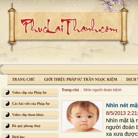
TRANG CHỦ
GIỚI THIỆU PHÁP SƯ TRẦN NGỌC KIỆM
DỊCH 
Trang chủ
Nhìn người đoán bệnh
Video clip của Pháp Sư
Các bài viết của Pháp Sư
Nhìn nét mặ
8/5/2013 2:2
Video clip tham khảo
Nhìn mặt là 
Đá quý phong thuỷ
người đoán b
xa xưa được 
Dịch học