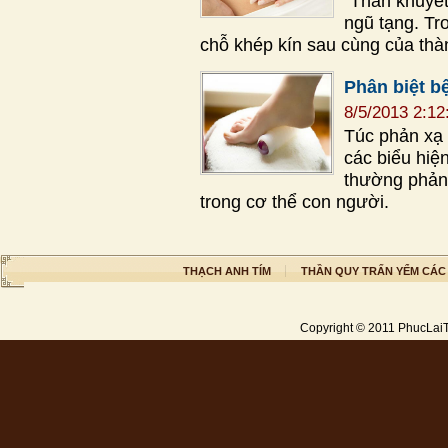
"Thần khuyết"
ngũ tạng. Tro
chỗ khép kín sau cùng của thà
Phân biệt b
8/5/2013 2:1
Túc phản xạ 
các biểu hiệ
thường phản 
trong cơ thể con người.
THẠCH ANH TÍM
THẦN QUY TRẤN YỂM CÁC
Copyright © 2011
PhucLai