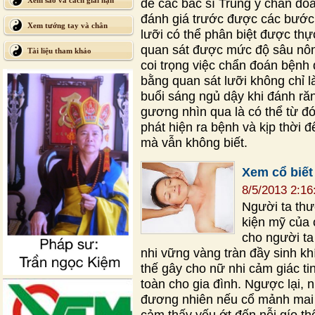
Xem sao và cách giải hạn
để các bác sĩ Trung y chẩn đoán
đánh giá trước được các bước t
Xem tướng tay và chân
lưỡi có thể phân biệt được thự
quan sát được mức độ sâu nông 
Tài liệu tham khảo
coi trọng việc chẩn đoán bệnh 
bằng quan sát lưỡi không chỉ l
buổi sáng ngủ dậy khi đánh răng
gương nhìn qua là có thể từ 
phát hiện ra bệnh và kịp thời 
mà vẫn không biết.
Xem cổ biết
8/5/2013 2:1
Người ta thư
kiện mỹ của 
cho người ta
nhi vững vàng tràn đầy sinh kh
thế gây cho nữ nhi cảm giác t
toàn cho gia đình. Ngược lại, n
đương nhiên nếu cổ mảnh mai d
cảm thấy yếu ớt đến nỗi gío th