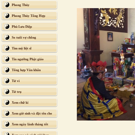
Phong Thủy
Phong Thủy Tổng Hợp
Phù Lưu Diệp
So tuổi vợ chồng
Tìm mộ liệt sĩ
Tín ngưỡng Phật giáo
Tổng hợp Văn khấn
Tử vi
Tứ trụ
Xem chữ kí
Xem giờ sinh và đặt tên cho
con
Xem ngày lành tháng tốt