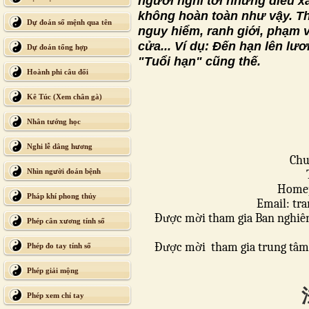
người nghĩ tới những điều x
không hoàn toàn như vậy. The
Dự đoán số mệnh qua tên
nguy hiểm, ranh giới, phạm 
cửa... Ví dụ: Đến hạn lên lươ
Dự đoán tổng hợp
"Tuổi hạn" cũng thế.
Hoành phi câu đối
Kê Túc (Xem chân gà)
Nhân tướng học
Nghi lễ dâng hương
Chu
Nhìn người đoán bệnh
Homep
Pháp khí phong thủy
Email: t
Được mời tham gia Ban nghiên
Phép cân xương tính số
Được mời tham gia trung tâm 
Phép đo tay tính số
Phép giải mộng
Phép xem chỉ tay